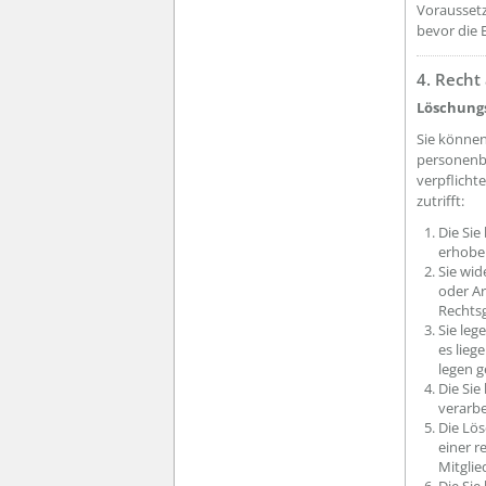
Voraussetz
bevor die 
4. Recht
Löschungs
Sie können
personenbe
verpflicht
zutrifft:
Die Sie
erhoben
Sie wid
oder Ar
Rechtsg
Sie leg
es lieg
legen g
Die Si
verarbe
Die Lös
einer r
Mitglie