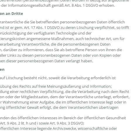
e betreffenden personenbezogenen Daten wurden in Bezug auf angebotene
 der Informationsgesellschaft gemäß Art. 8 Abs. 1 DSGVO erhoben.
on an Dritte
rantwortliche die Sie betreffenden personenbezogenen Daten öffentlich
d ist er gem. Art. 17 Abs. 1 DSGVO zu deren Löschung verpflichtet, so trifft
erücksichtigung der verfügbaren Technologie und der
ierungskosten angemessene Maßnahmen, auch technischer Art, um für
erarbeitung Verantwortliche, die die personenbezogenen Daten
n, darüber zu informieren, dass Sie als betroffene Person von ihnen die
ller Links zu diesen personenbezogenen Daten oder von Kopien oder
nen dieser personenbezogenen Daten verlangt haben.
en
auf Löschung besteht nicht, soweit die Verarbeitung erforderlich ist
sübung des Rechts auf freie Meinungsäußerung und Information;
üllung einer rechtlichen Verpflichtung, die die Verarbeitung nach dem Recht
on oder der Mitgliedstaaten, dem der Verantwortliche unterliegt, erfordert,
r Wahrnehmung einer Aufgabe, die im öffentlichen Interesse liegt oder in
g öffentlicher Gewalt erfolgt, die dem Verantwortlichen übertragen
nden des öffentlichen Interesses im Bereich der öffentlichen Gesundheit
rt. 9 Abs. 2 lit. h und i sowie Art. 9 Abs. 3 DSGVO;
öffentlichen Interesse liegende Archivzwecke, wissenschaftliche oder