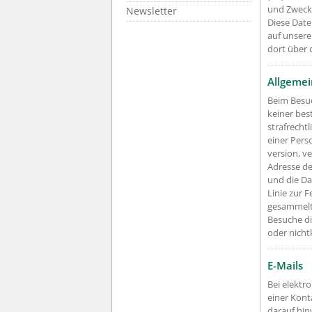
und Zweck
Newsletter
Diese Date
auf unsere
dort über 
Allgemei
Beim Besuc
keiner be
strafrecht
einer Pers
version, v
Adresse de
und die Da
Linie zur 
gesammelt,
Besuche di
oder nicht
E-Mails
Bei elektr
einer Kont
darauf hin