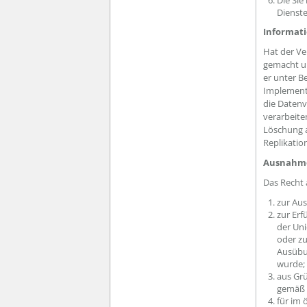
Die Si
Dienste
Informati
Hat der Ve
gemacht un
er unter B
Implement
die Datenv
verarbeite
Löschung a
Replikatio
Ausnahm
Das Recht 
zur Au
zur Erf
der Uni
oder zu
Ausübun
wurde;
aus Grü
gemäß A
für im 