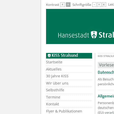
Zur Hauptnavigation
Zum Inhalt
Lei
Kontrast
Schriftgröße
K
K
K
K
K
KISS Stralsund
KISS STRALS
Startseite
Vorles
Aktuelles
Datensch
30 Jahre KISS
Als Besuch
Wir über uns
persönlich
Selbsthilfe
Allgemei
Termine
Personenb
Kontakt
deutschen
Flyer & Publikationen
(EU) verar