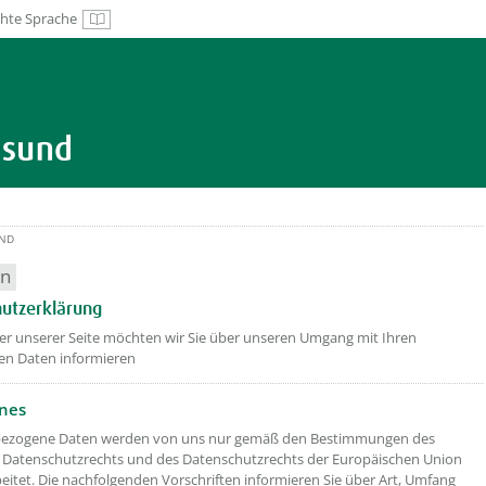
chte Sprache
Leichte Sprache
UND
en
utzerklärung
er unserer Seite möchten wir Sie über unseren Umgang mit Ihren
en Daten informieren
nes
ezogene Daten werden von uns nur gemäß den Bestimmungen des
 Datenschutzrechts und des Datenschutzrechts der Europäischen Union
beitet. Die nachfolgenden Vorschriften informieren Sie über Art, Umfang