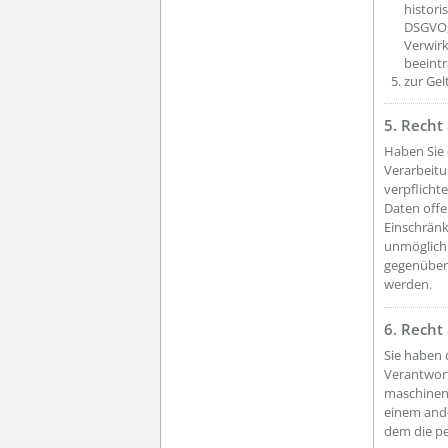
histori
DSGVO, 
Verwirk
beeintr
zur Ge
5. Recht
Haben Sie 
Verarbeitu
verpflicht
Daten offe
Einschränk
unmöglich 
gegenüber 
werden.
6. Recht
Sie haben 
Verantwort
maschinenl
einem and
dem die pe