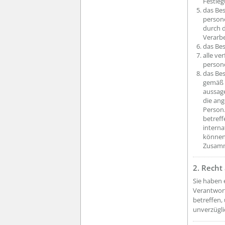
Festleg
das Bes
person
durch d
Verarbe
das Bes
alle ve
person
das Bes
gemäß A
aussage
die ang
Person.
betreff
intern
können 
Zusamm
2. Recht
Sie haben 
Verantwort
betreffen,
unverzügl