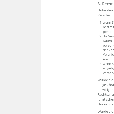
3. Recht
Unter den 
Verarbeitu
wenn Si
bestrei
person
die Ve
Daten 
person
der Ve
Verarbe
Ausübu
wenn S
eingele
Verant
Wurde die
eingeschrä
Einwilligu
Rechtsansp
juristisch
Union oder
Wurde die