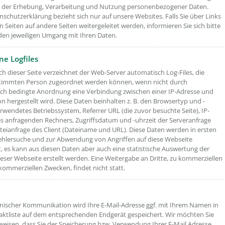
 der Erhebung, Verarbeitung und Nutzung personenbezogener Daten.
nschutzerklärung bezieht sich nur auf unsere Websites. Falls Sie über Links
n Seiten auf andere Seiten weitergeleitet werden, informieren Sie sich bitte
den jeweiligen Umgang mit Ihren Daten.
ne Logfiles
h dieser Seite verzeichnet der Web-Server automatisch Log-Files, die
stimmten Person zugeordnet werden können, wenn nicht durch
lich bedingte Anordnung eine Verbindung zwischen einer IP-Adresse und
on hergestellt wird. Diese Daten beinhalten z. B. den Browsertyp und -
erwendetes Betriebssystem, Referrer URL (die zuvor besuchte Seite), IP-
s anfragenden Rechners, Zugriffsdatum und -uhrzeit der Serveranfrage
teianfrage des Client (Dateiname und URL). Diese Daten werden in ersten
Fehlersuche und zur Abwendung von Angriffen auf diese Webseite
 es kann aus diesen Daten aber auch eine statistische Auswertung der
eser Webseite erstellt werden. Eine Weitergabe an Dritte, zu kommerziellen
kommerziellen Zwecken, findet nicht statt.
onischer Kommunikation wird Ihre E-Mail-Adresse ggf. mit Ihrem Namen in
aktliste auf dem entsprechenden Endgerät gespeichert. Wir möchten Sie
weisen, dass Sie der Speicherung bzw. Verwendung Ihrer E-Mail Adresse