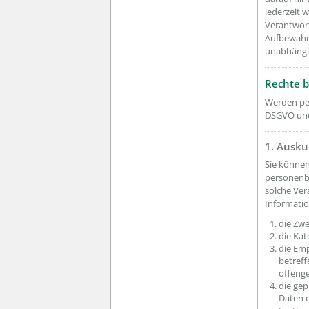
jederzeit 
Verantwort
Aufbewahru
unabhängi
Rechte b
Werden per
DSGVO und
1. Ausku
Sie können
personenbe
solche Ver
Informatio
die Zw
die Ka
die Em
betref
offenge
die ge
Daten o