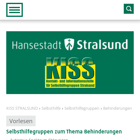
Zur Hauptnavigation
Zum Inhalt
KISS STRALSUND
Selbsthilfe
Selbsthilfegruppen
Behinderungen
Vorlesen
Selbsthilfegruppen zum Thema Behinderungen