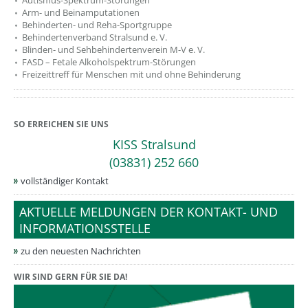
??? absaetzeOben[1]/titel ???
Autismus-Spektrum-Störungen
Arm- und Beinamputationen
Behinderten- und Reha-Sportgruppe
Behindertenverband Stralsund e. V.
Blinden- und Sehbehindertenverein M-V e. V.
FASD – Fetale Alkoholspektrum-Störungen
Freizeittreff für Menschen mit und ohne Behinderung
SO ERREICHEN SIE UNS
KISS Stralsund
(03831) 252 660
vollständiger Kontakt
AKTUELLE MELDUNGEN DER KONTAKT- UND
INFORMATIONSSTELLE
zu den neuesten Nachrichten
WIR SIND GERN FÜR SIE DA!